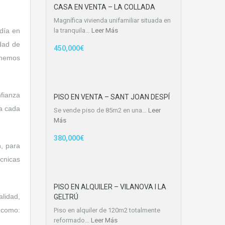
CASA EN VENTA – LA COLLADA
Magnífica vivienda unifamiliar situada en
día en
la tranquila…
Leer Más
idad de
450,000€
 hemos
fianza
PISO EN VENTA – SANT JOAN DESPÍ
 a cada
Se vende piso de 85m2 en una…
Leer
Más
380,000€
n, para
cnicas
PISO EN ALQUILER – VILANOVA I LA
lidad,
GELTRÚ
 como:
Piso en alquiler de 120m2 totalmente
reformado…
Leer Más