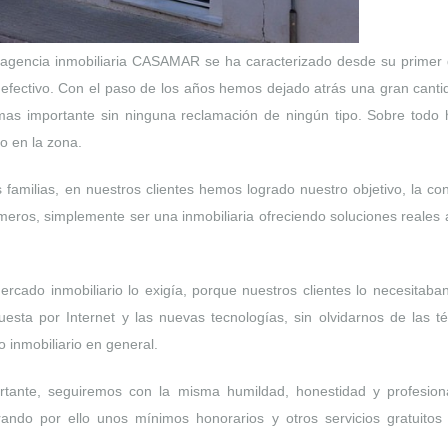
a agencia inmobiliaria CASAMAR se ha caracterizado desde su primer 
l y efectivo. Con el paso de los años hemos dejado atrás una gran cant
lo mas importante sin ninguna reclamación de ningún tipo. Sobre todo
o en la zona.
amilias, en nuestros clientes hemos logrado nuestro objetivo, la con
eros, simplemente ser una inmobiliaria ofreciendo soluciones reales
rcado inmobiliario lo exigía, porque nuestros clientes lo necesitaba
sta por Internet y las nuevas tecnologías, sin olvidarnos de las té
o inmobiliario en general.
nte, seguiremos con la misma humildad, honestidad y profesiona
rando por ello unos mínimos honorarios y otros servicios gratuitos