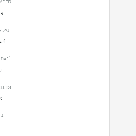
ER
JÍ
JÍ
S