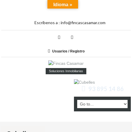
Idioma »
Escríbenos a :
info@fincascasamar.com
Usuarios / Registro
Soluciones Inmobiliarias
93 895 14 86