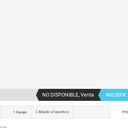
NO DISPONIBLE, Venta
460,000€
Imp
Añadir a Favoritos
1 Garaje
unya.