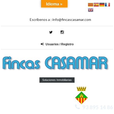
Idioma »
Escríbenos a :
info@fincascasamar.com
Usuarios / Registro
Soluciones Inmobiliarias
93 895 14 86