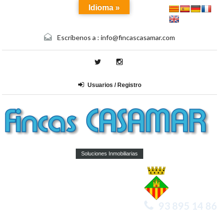
Idioma »
Escríbenos a :
info@fincascasamar.com
Usuarios / Registro
Soluciones Inmobiliarias
93 895 14 86