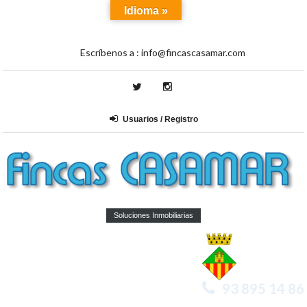
Idioma »
Escríbenos a :
info@fincascasamar.com
Usuarios / Registro
Soluciones Inmobiliarias
93 895 14 86