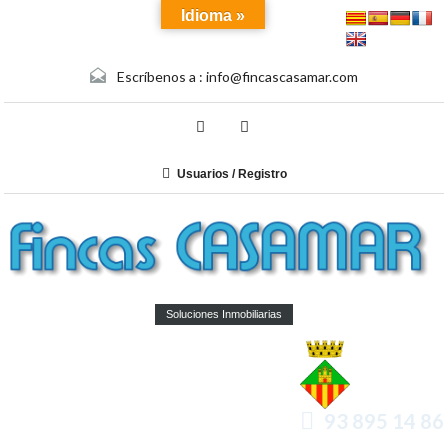
Idioma »
Escríbenos a :
info@fincascasamar.com
Usuarios / Registro
Soluciones Inmobiliarias
93 895 14 86