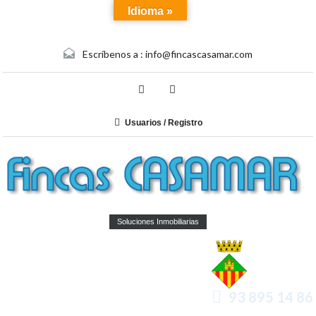
Idioma »
Escríbenos a :
info@fincascasamar.com
Usuarios / Registro
Soluciones Inmobiliarias
93 895 14 86