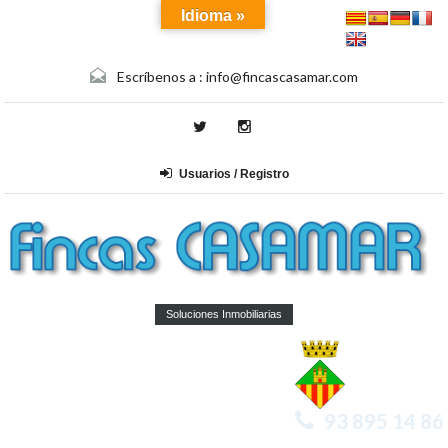
Idioma »
Escríbenos a :
info@fincascasamar.com
Usuarios / Registro
Soluciones Inmobiliarias
93 895 14 86