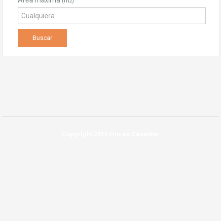
Area máxima
(m2)
Copyright 2014 Fincas CasaMar