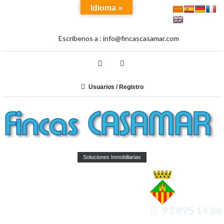
Idioma »
Escríbenos a :
info@fincascasamar.com
Usuarios / Registro
Soluciones Inmobiliarias
93 895 14 86