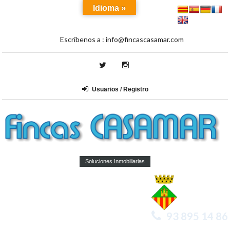
Idioma »
Escríbenos a :
info@fincascasamar.com
Usuarios / Registro
Soluciones Inmobiliarias
93 895 14 86