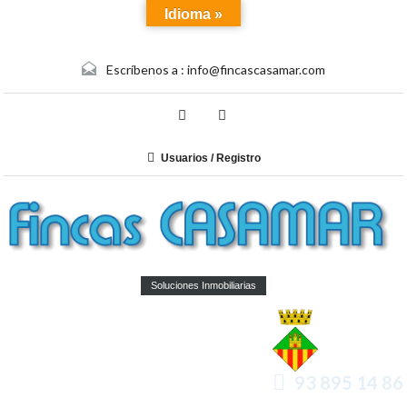
Idioma »
Escríbenos a :
info@fincascasamar.com
Usuarios / Registro
Soluciones Inmobiliarias
93 895 14 86