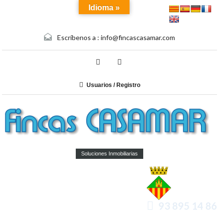
Idioma »
Escríbenos a :
info@fincascasamar.com
Usuarios / Registro
Soluciones Inmobiliarias
93 895 14 86