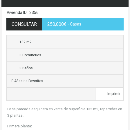
Vivienda ID : 3356
CONSULTAR
250,000€
- Casas
132 m2
3 Dormitorios
3 Baños
Añadir a Favoritos
Imprimir
Casa pareada esquinera en venta de superficie 132 m2, repartidas en
3 plantas.
Primera planta: