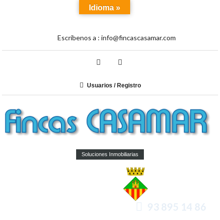
Idioma »
Escríbenos a :
info@fincascasamar.com
Usuarios / Registro
Soluciones Inmobiliarias
93 895 14 86