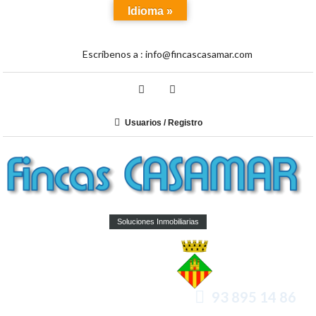
Idioma »
Escríbenos a :
info@fincascasamar.com
Usuarios / Registro
Soluciones Inmobiliarias
93 895 14 86