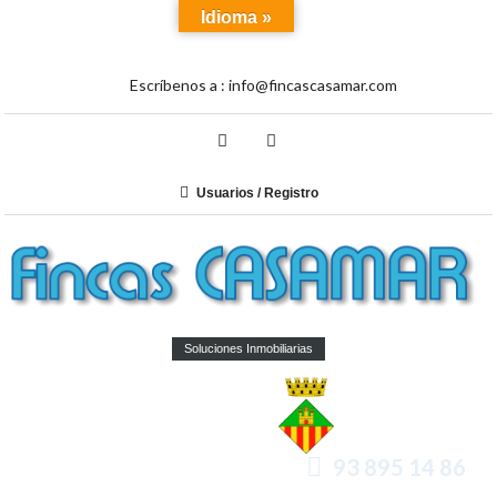
Idioma »
Escríbenos a :
info@fincascasamar.com
Usuarios / Registro
Soluciones Inmobiliarias
93 895 14 86