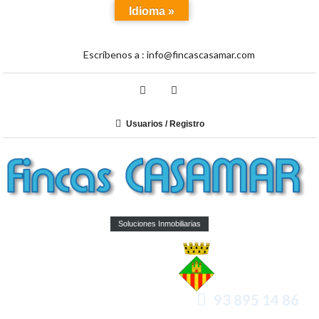
Idioma »
Escríbenos a :
info@fincascasamar.com
Usuarios / Registro
Soluciones Inmobiliarias
93 895 14 86