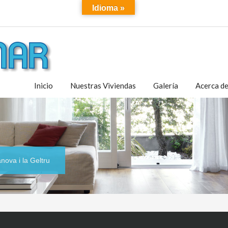
Idioma »
Inicio
Nuestras Viviendas
Galería
Acerca d
ova i la Geltru