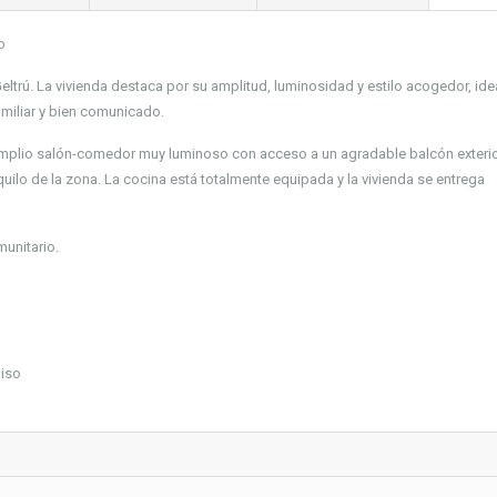
o
Geltrú. La vivienda destaca por su amplitud, luminosidad y estilo acogedor, ide
miliar y bien comunicado.
amplio salón-comedor muy luminoso con acceso a un agradable balcón exterio
nquilo de la zona. La cocina está totalmente equipada y la vivienda se entrega
munitario.
miso