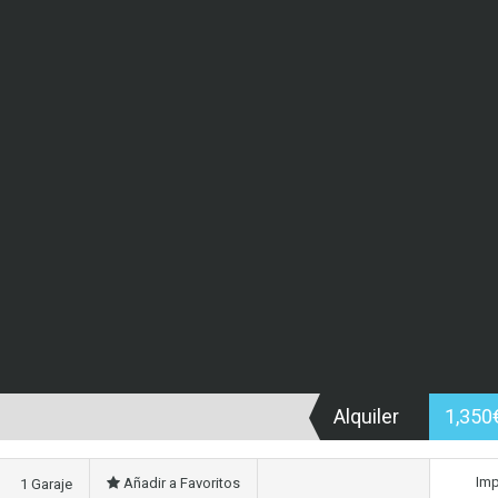
Alquiler
1,350
Imp
Añadir a Favoritos
1 Garaje