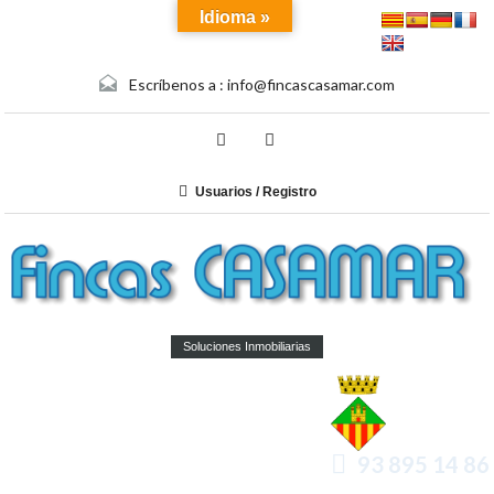
Idioma »
Escríbenos a :
info@fincascasamar.com
Usuarios / Registro
Soluciones Inmobiliarias
93 895 14 86