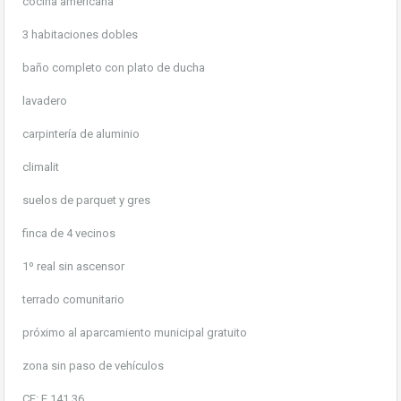
cocina americana
3 habitaciones dobles
baño completo con plato de ducha
lavadero
carpintería de aluminio
climalit
suelos de parquet y gres
finca de 4 vecinos
1º real sin ascensor
terrado comunitario
próximo al aparcamiento municipal gratuito
zona sin paso de vehículos
CE: E 141 36