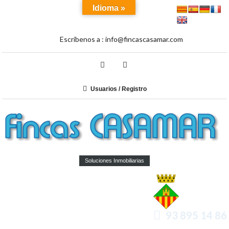
Idioma »
Escríbenos a :
info@fincascasamar.com
Usuarios / Registro
Soluciones Inmobiliarias
93 895 14 86