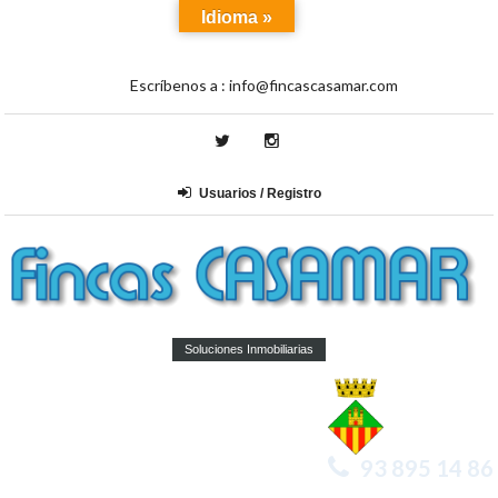
Idioma »
Escríbenos a :
info@fincascasamar.com
Usuarios / Registro
Soluciones Inmobiliarias
93 895 14 86