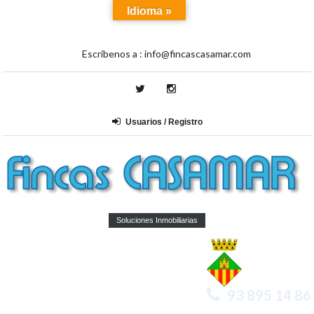
Idioma »
Escríbenos a :
info@fincascasamar.com
Usuarios / Registro
Soluciones Inmobiliarias
93 895 14 86