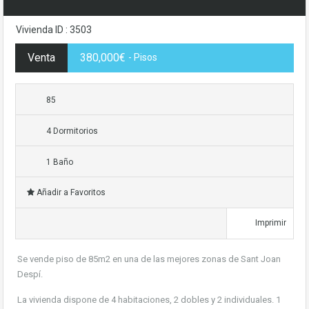
Vivienda ID : 3503
Venta
380,000€
- Pisos
85
4 Dormitorios
1 Baño
Añadir a Favoritos
Imprimir
Se vende piso de 85m2 en una de las mejores zonas de Sant Joan
Despí.
La vivienda dispone de 4 habitaciones, 2 dobles y 2 individuales. 1