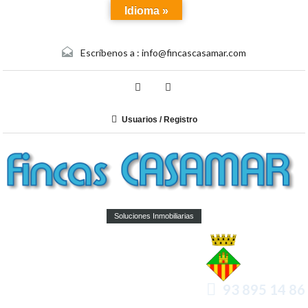
Idioma »
Escríbenos a :
info@fincascasamar.com
Usuarios / Registro
Soluciones Inmobiliarias
93 895 14 86