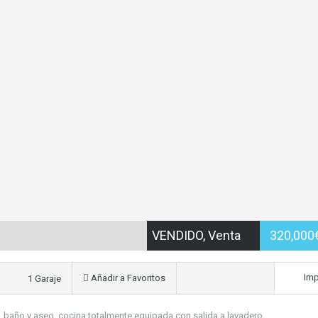
VENDIDO, Venta
320,000
Imp
Añadir a Favoritos
1 Garaje
), baño y aseo, cocina totalmente equipada con salida a lavadero.