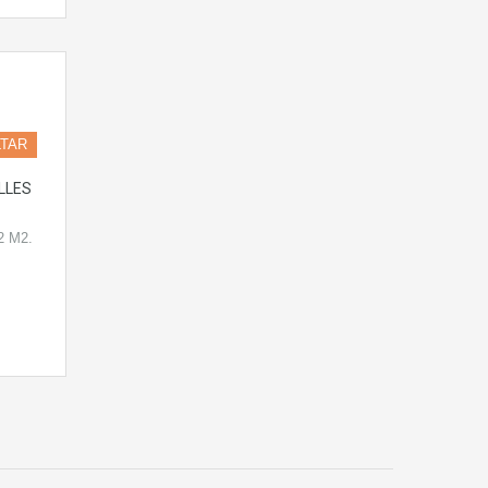
TAR
LLES
2 M2.
…