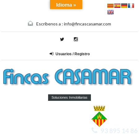
Idioma »
Escríbenos a :
info@fincascasamar.com
Usuarios / Registro
Soluciones Inmobiliarias
93 895 14 86