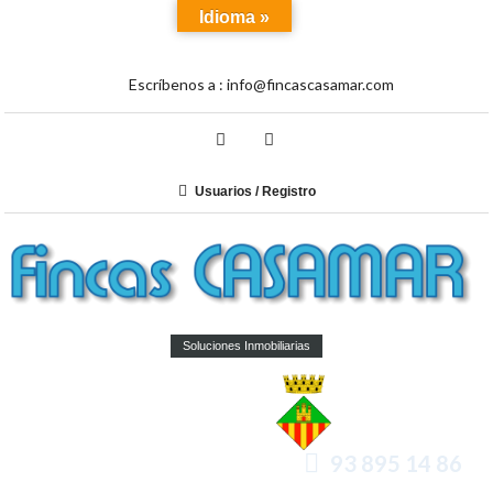
Idioma »
Escríbenos a :
info@fincascasamar.com
Usuarios / Registro
Soluciones Inmobiliarias
93 895 14 86