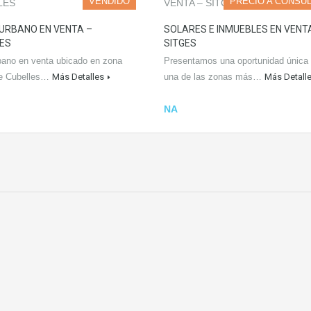
VENDIDO
PRECIO A CONSU
URBANO EN VENTA –
SOLARES E INMUEBLES EN VENT
ES
SITGES
bano en venta ubicado en zona
Presentamos una oportunidad única
de Cubelles…
Más Detalles
una de las zonas más…
Más Detall
NA