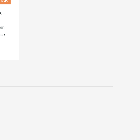
LTAR
A –
 en
es