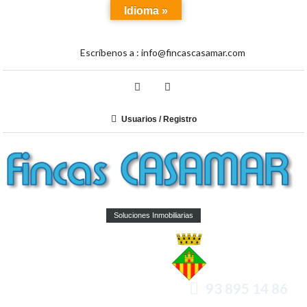
Idioma »
Escríbenos a :
info@fincascasamar.com
Usuarios / Registro
Soluciones Inmobiliarias
93 895 14 86