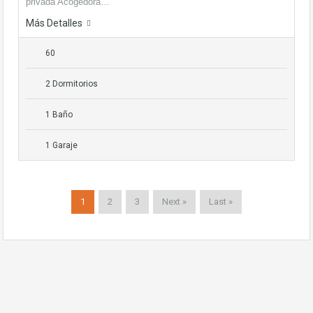
privada Acogedora…
Más Detalles
60
2 Dormitorios
1 Baño
1 Garaje
1
2
3
Next »
Last »