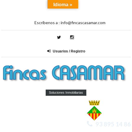
Idioma »
Escríbenos a :
info@fincascasamar.com
Usuarios / Registro
Soluciones Inmobiliarias
93 895 14 86