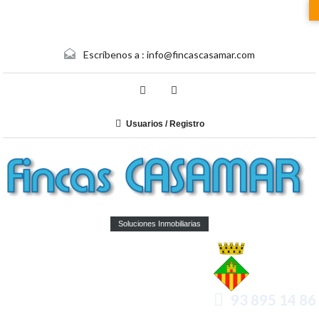
Escríbenos a :
info@fincascasamar.com
Usuarios / Registro
Soluciones Inmobiliarias
93 895 14 86