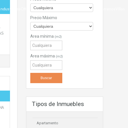
dustrialesOficinas Y Locales ComercialesPisosSolaresTerrenosVillas
Precio Máximo
.
AS
Area mínima
(m2)
Area máxima
(m2)
Tipos de Inmuebles
HA
Apartamento