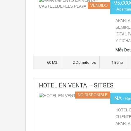
95,000
VENDIDO
- Aparta
APARTA
SEMIRE
IDEAL 
Y FICH
Más Det
60 M2
2 Dormitorios
1 Baño
HOTEL EN VENTA – SITGES
NO DISPONIBLE
NA
- Ho
HOTEL 
CLIENT
APARTA