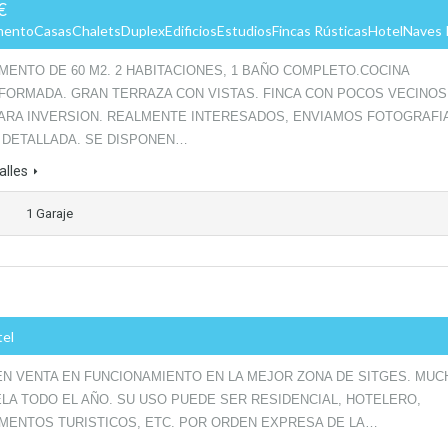
€
mentoCasasChaletsDuplexEdificiosEstudiosFincas RústicasHotelNaves In
MENTO DE 60 M2. 2 HABITACIONES, 1 BAÑO COMPLETO.COCINA
FORMADA. GRAN TERRAZA CON VISTAS. FINCA CON POCOS VECINOS
PARA INVERSION. REALMENTE INTERESADOS, ENVIAMOS FOTOGRAFI
A DETALLADA. SE DISPONEN…
alles
1 Garaje
tel
EN VENTA EN FUNCIONAMIENTO EN LA MEJOR ZONA DE SITGES. MUC
ELA TODO EL AÑO. SU USO PUEDE SER RESIDENCIAL, HOTELERO,
MENTOS TURISTICOS, ETC. POR ORDEN EXPRESA DE LA…