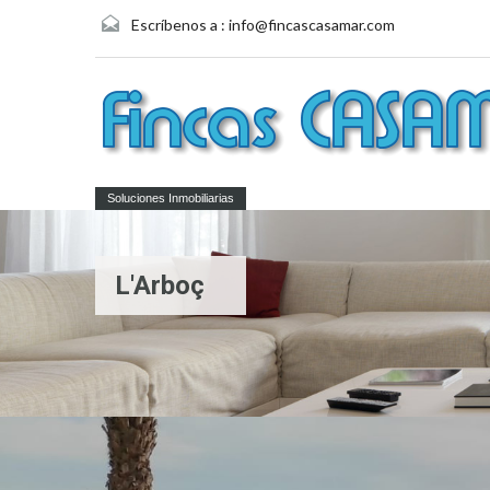
Escríbenos a :
info@fincascasamar.com
Soluciones Inmobiliarias
L'Arboç