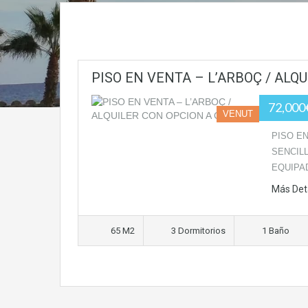
PISO EN VENTA – L’ARBOÇ / ALQ
72,00
VENUT
PISO EN
SENCIL
EQUIPA
Más Det
65 M2
3 Dormitorios
1 Baño