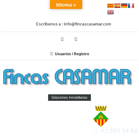
Idioma »
Escríbenos a :
info@fincascasamar.com
Usuarios / Registro
Soluciones Inmobiliarias
93 895 14 86