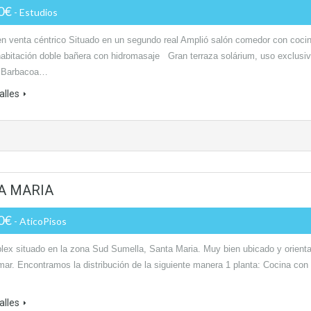
00€
- Estudios
en venta céntrico Situado en un segundo real Amplió salón comedor con coci
 habitación doble bañera con hidromasaje Gran terraza solárium, uso exclusi
 Barbacoa…
alles
A MARIA
00€
- AticoPisos
plex situado en la zona Sud Sumella, Santa Maria. Muy bien ubicado y orient
mar. Encontramos la distribución de la siguiente manera 1 planta: Cocina con
alles