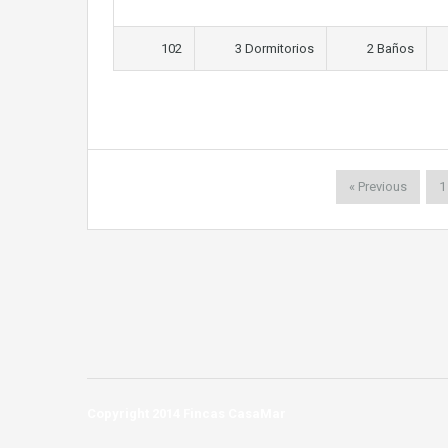
102
3 Dormitorios
2 Baños
« Previous
1
Copyright 2014 Fincas CasaMar