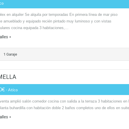
ico
lex en alquiler Se alquila por temporadas En primera línea de mar piso
te amueblado y equipado recién pintado muy luminoso y con vistas
ulares cocina equipada 3 habitaciones,…
alles
1 Garaje
MELLA
00€
- Atico
venta amplió salón comedor cocina con salida a la terraza 3 habitaciones en 
planta buhardilla con habitación doble 2 baños completos uno de ellos en sui
alles