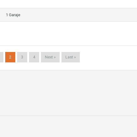
1 Garaje
2
3
4
Next »
Last »