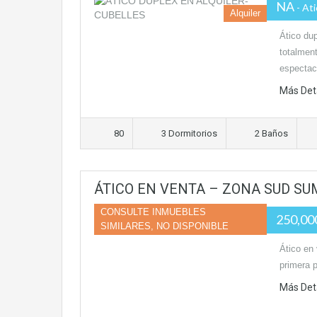
NA
- At
Alquiler
Ático dup
totalmen
espectac
Más Det
80
3 Dormitorios
2 Baños
ÁTICO EN VENTA – ZONA SUD SU
CONSULTE INMUEBLES
250,0
SIMILARES, NO DISPONIBLE
Ático en 
primera 
Más Det