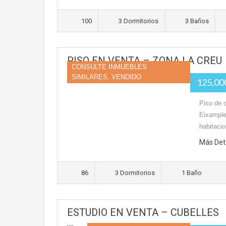
100
3 Dormitorios
3 Baños
PISO EN VENTA – ZONA LA CREU
CONSULTE INMUEBLES
SIMILARES, VENDIDO
125,0
Piso de 
Eixample
habitaci
Más Det
86
3 Dormitorios
1 Baño
ESTUDIO EN VENTA – CUBELLES