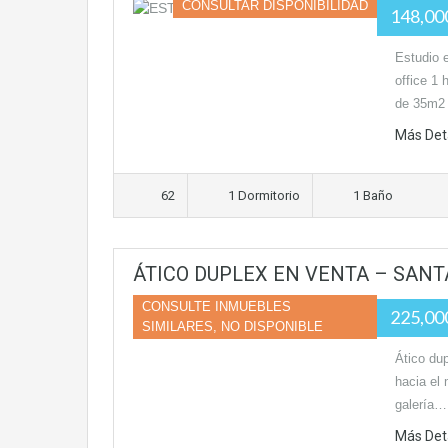
CONSULTAR DISPONIBILIDAD
148,0
Estudio 
office 1
de 35m2
Más Det
62
1 Dormitorio
1 Baño
ÁTICO DUPLEX EN VENTA – SANT
CONSULTE INMUEBLES
225,0
SIMILARES, NO DISPONIBLE
Ático du
hacia el 
galería…
Más Det