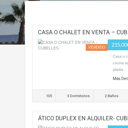
CASA O CHALET EN VENTA – CUB
215,0
VENDIDO
Casa o c
cocina a
planta:…
Más Det
105
3 Dormitorios
2 Baños
ÁTICO DUPLEX EN ALQUILER- CU