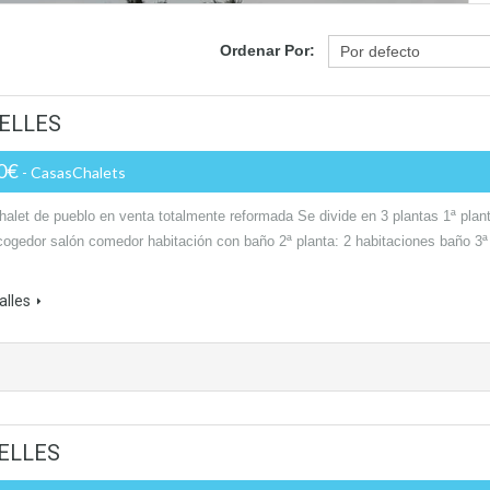
Ordenar Por:
ELLES
00€
- CasasChalets
halet de pueblo en venta totalmente reformada Se divide en 3 plantas 1ª plan
cogedor salón comedor habitación con baño 2ª planta: 2 habitaciones baño 3ª
alles
BELLES