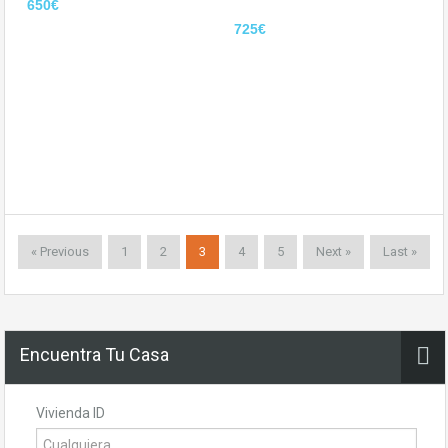
650€
725€
« Previous
1
2
3
4
5
Next »
Last »
Encuentra Tu Casa
Vivienda ID