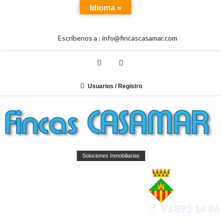
Idioma »
Escríbenos a :
info@fincascasamar.com
Usuarios / Registro
Soluciones Inmobiliarias
93 895 14 86