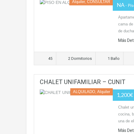
Alquiler, CONSULTAR
NA
- Pi
Apartame
cama de 
de duch
Más Det
45
2 Dormitorios
1 Baño
CHALET UNIFAMILIAR – CUNIT
ALQUILADO, Alquiler
1,200€
Chalet un
cocina, b
una de e
Más Det