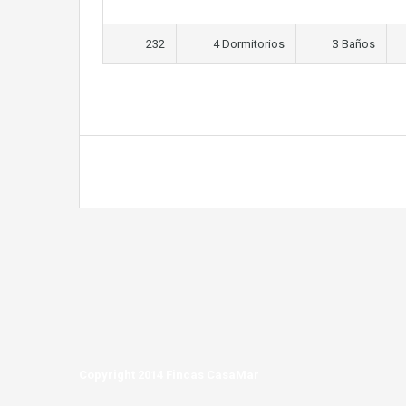
232
4 Dormitorios
3 Baños
Copyright 2014 Fincas CasaMar