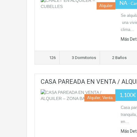
NA
- Ca
Alquiler
Se alquil
una vivie
clima…
Más Det
126
3 Dormitorios
2 Baños
CASA PAREADA EN VENTA / ALQU
1,100€
Alquiler, Venta
Casa par
tranquila
en…
Más Det