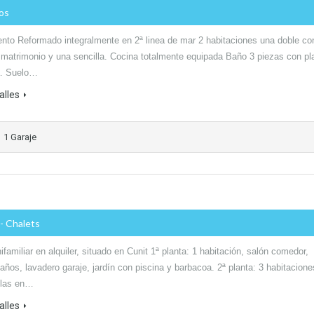
sos
nto Reformado integralmente en 2ª linea de mar 2 habitaciones una doble co
matrimonio y una sencilla. Cocina totalmente equipada Baño 3 piezas con pl
a. Suelo…
alles
1 Garaje
- Chalets
ifamiliar en alquiler, situado en Cunit 1ª planta: 1 habitación, salón comedor,
años, lavadero garaje, jardín con piscina y barbacoa. 2ª planta: 3 habitacione
llas en…
alles