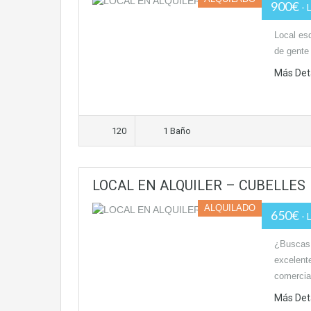
900€
- 
Local esq
de gente
Más Det
120
1 Baño
LOCAL EN ALQUILER – CUBELLES
ALQUILADO
650€
- 
¿Buscas 
excelente
comerci
Más Det