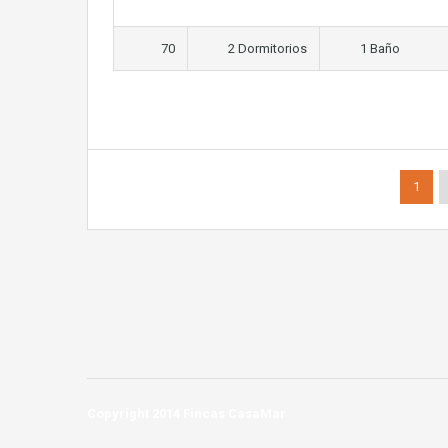
70
2 Dormitorios
1 Baño
1
Copyright 2014 Fincas CasaMar