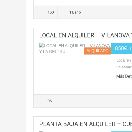
150
1 Baño
LOCAL EN ALQUILER – VILANOVA 
850€
- 
ALQUILADO
Local en 
un espaci
Más Det
96
PLANTA BAJA EN ALQUILER – CU