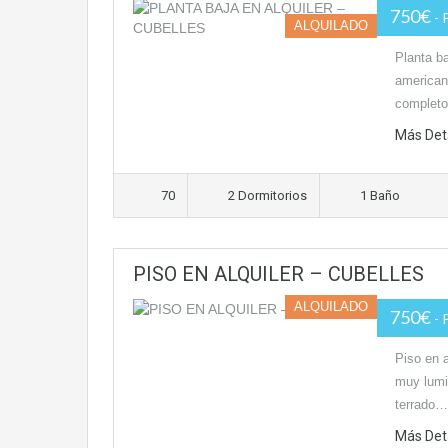
750€
- 
ALQUILADO
Planta ba
americana
completo
Más Det
70
2 Dormitorios
1 Baño
PISO EN ALQUILER – CUBELLES
ALQUILADO
750€
- 
Piso en a
muy lumi
terrado…
Más Det